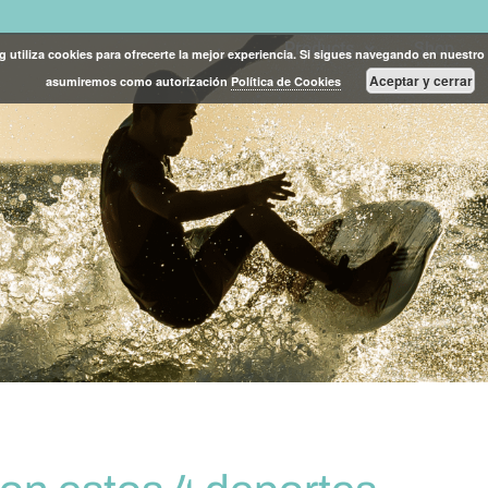
Products
Shop
g utiliza cookies para ofrecerte la mejor experiencia. Si sigues navegando en nuestro 
Aceptar y cerrar
asumiremos como autorización
Política de Cookies