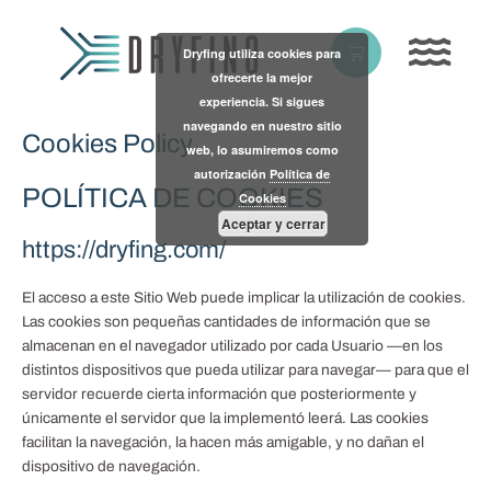
Skip
to
Basket
Dryfing utiliza cookies para
content
ofrecerte la mejor
experiencia. Si sigues
navegando en nuestro sitio
Cookies Policy
web, lo asumiremos como
autorización
Política de
POLÍTICA DE COOKIES
Cookies
Aceptar y cerrar
https://dryfing.com/
El acceso a este Sitio Web puede implicar la utilización de cookies.
Las cookies son pequeñas cantidades de información que se
almacenan en el navegador utilizado por cada Usuario —en los
distintos dispositivos que pueda utilizar para navegar— para que el
servidor recuerde cierta información que posteriormente y
únicamente el servidor que la implementó leerá. Las cookies
facilitan la navegación, la hacen más amigable, y no dañan el
dispositivo de navegación.