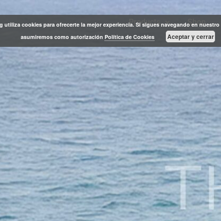
Products
Shop
g utiliza cookies para ofrecerte la mejor experiencia. Si sigues navegando en nuestro 
Aceptar y cerrar
asumiremos como autorización
Política de Cookies