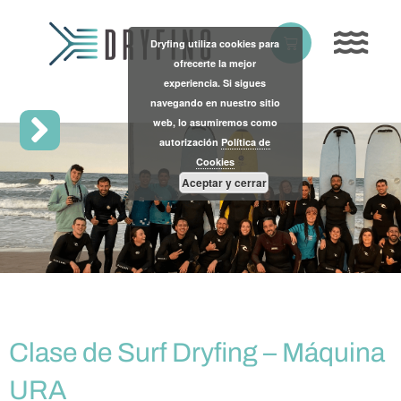
Skip
to
Basket
Dryfing utiliza cookies para
content
ofrecerte la mejor
experiencia. Si sigues
navegando en nuestro sitio
web, lo asumiremos como
autorización
Política de
Cookies
Aceptar y cerrar
Clase de Surf Dryfing – Máquina
URA