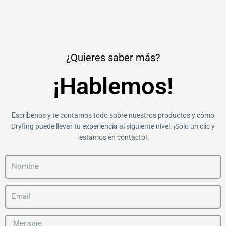
s
c
u
n
t
e
t
k
a
b
u
e
g
o
b
d
r
o
e
i
a
k
n
¿Quieres saber más?
m
¡Hablemos!
Escríbenos y te contamos todo sobre nuestros productos y cómo
Dryfing puede llevar tu experiencia al siguiente nivel. ¡Solo un clic y
estamos en contacto!