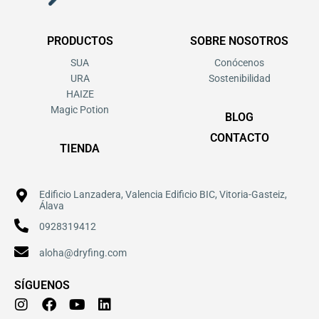
PRODUCTOS
SOBRE NOSOTROS
SUA
Conócenos
URA
Sostenibilidad
HAIZE
Magic Potion
BLOG
CONTACTO
TIENDA
Edificio Lanzadera, Valencia Edificio BIC, Vitoria-Gasteiz,
Álava
0928319412
aloha@dryfing.com
SÍGUENOS
I
F
Y
L
n
a
o
i