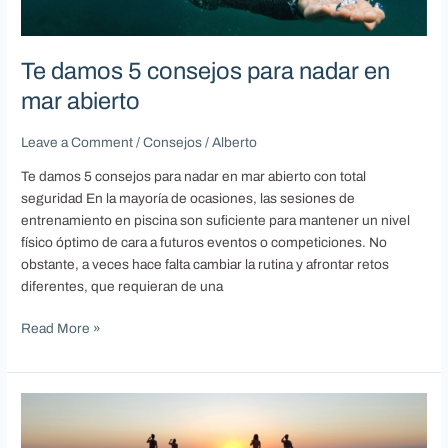
para
nadar
en
Te damos 5 consejos para nadar en
mar
mar abierto
abierto
Leave a Comment
/
Consejos
/
Alberto
Te damos 5 consejos para nadar en mar abierto con total
seguridad En la mayoría de ocasiones, las sesiones de
entrenamiento en piscina son suficiente para mantener un nivel
físico óptimo de cara a futuros eventos o competiciones. No
obstante, a veces hace falta cambiar la rutina y afrontar retos
diferentes, que requieran de una
Read More »
Cómo
elegir
tu