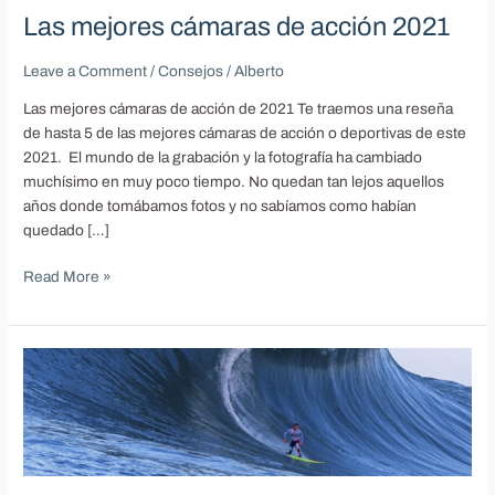
Las mejores cámaras de acción 2021
Leave a Comment
/
Consejos
/
Alberto
Las mejores cámaras de acción de 2021 Te traemos una reseña
de hasta 5 de las mejores cámaras de acción o deportivas de este
2021. El mundo de la grabación y la fotografía ha cambiado
muchísimo en muy poco tiempo. No quedan tan lejos aquellos
años donde tomábamos fotos y no sabíamos como habían
quedado […]
Read More »
¿Cómo
se
forman
las
olas
que