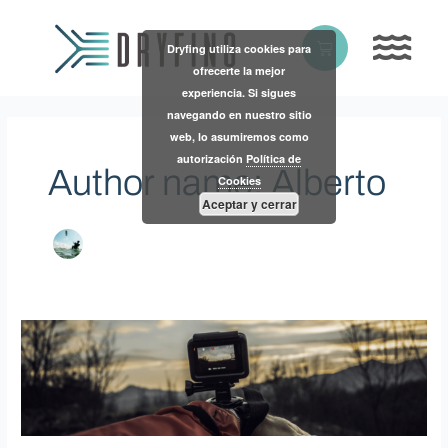
Skip
to
Basket
Dryfing utiliza cookies para
content
ofrecerte la mejor
experiencia. Si sigues
navegando en nuestro sitio
web, lo asumiremos como
autorización
Política de
Author name: Alberto
Cookies
Aceptar y cerrar
Las
mejores
cámaras
de
acción
2021