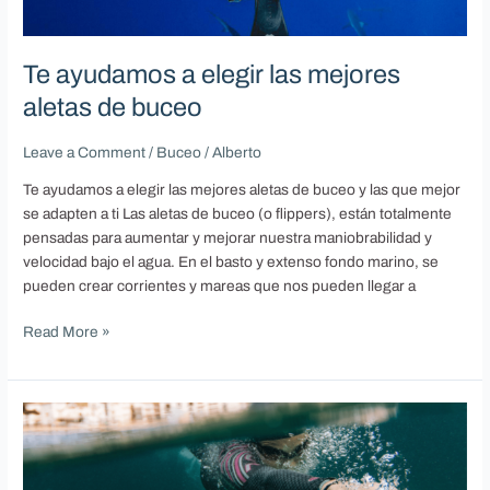
las
mejores
aletas
Te ayudamos a elegir las mejores
de
aletas de buceo
buceo
Leave a Comment
/
Buceo
/
Alberto
Te ayudamos a elegir las mejores aletas de buceo y las que mejor
se adapten a ti Las aletas de buceo (o flippers), están totalmente
pensadas para aumentar y mejorar nuestra maniobrabilidad y
velocidad bajo el agua. En el basto y extenso fondo marino, se
pueden crear corrientes y mareas que nos pueden llegar a
Read More »
Te
damos
5
consejos