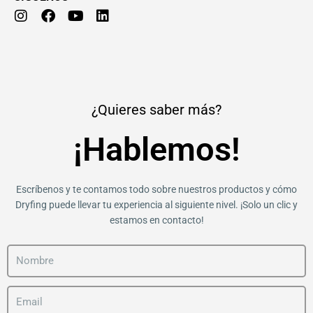
I
F
Y
L
n
a
o
i
s
c
u
n
t
e
t
k
a
b
u
e
g
o
b
d
r
o
e
i
a
k
n
¿Quieres saber más?
m
¡Hablemos!
Escríbenos y te contamos todo sobre nuestros productos y cómo
Dryfing puede llevar tu experiencia al siguiente nivel. ¡Solo un clic y
estamos en contacto!