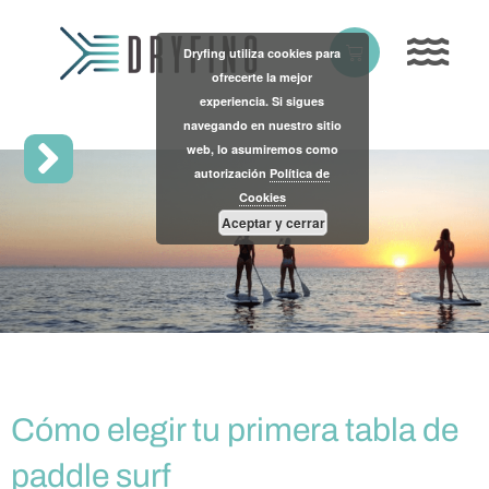
Skip
to
Basket
Dryfing utiliza cookies para
content
ofrecerte la mejor
experiencia. Si sigues
navegando en nuestro sitio
web, lo asumiremos como
autorización
Política de
Cookies
Aceptar y cerrar
Cómo elegir tu primera tabla de
paddle surf