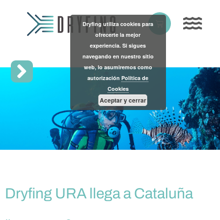
Skip
to
Basket
Dryfing utiliza cookies para
content
ofrecerte la mejor
experiencia. Si sigues
navegando en nuestro sitio
web, lo asumiremos como
autorización
Política de
Cookies
Aceptar y cerrar
Dryfing URA llega a Cataluña