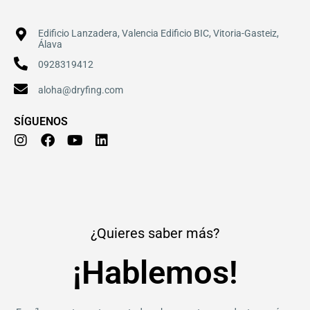
Edificio Lanzadera, Valencia Edificio BIC, Vitoria-Gasteiz,
Álava
0928319412
aloha@dryfing.com
SÍGUENOS
I
F
Y
L
n
a
o
i
s
c
u
n
t
e
t
k
a
b
u
e
g
o
b
d
r
o
e
i
a
k
n
¿Quieres saber más?
m
¡Hablemos!