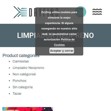
Skip
to
Basket
Dryfing utiliza cookies para
content
ofrecerte la mejor
experiencia. Si sigues
navegando en nuestro sitio
LIMPIADOR NEOPRENO
web, lo asumiremos como
autorización
Política de
Cookies
Aceptar y cerrar
Product categories
Camisetas
Limpiador Neopreno
Non catégorisé
Ponchos
Sin categoría
Tazas