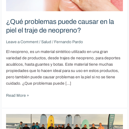
en
la
piel
¿Qué problemas puede causar en la
el
piel el traje de neopreno?
traje
de
Leave a Comment
/
Salud
/
Fernando Pardo
neopreno?
El neopreno, es un material sintético utilizado en una gran
variedad de productos, desde trajes de neopreno, para deportes
acuáticos, hasta guantes y botas. Este material tiene muchas
propiedades que lo hacen ideal para su uso en estos productos,
pero también puede causar problemas en la piel si no se tiene
cuidado. ¿Que problemas puede […]
Read More »
Clase
de