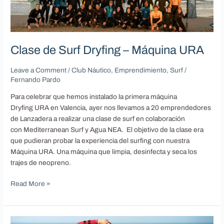
Surf
Dryfing
–
Máquina
URA
Clase de Surf Dryfing – Máquina URA
Leave a Comment
/
Club Náutico
,
Emprendimiento
,
Surf
/
Fernando Pardo
Para celebrar que hemos instalado la primera máquina
Dryfing URA en Valencia, ayer nos llevamos a 20 emprendedores
de Lanzadera a realizar una clase de surf en colaboración
con Mediterranean Surf y Agua NEA. El objetivo de la clase era
que pudieran probar la experiencia del surfing con nuestra
Máquina URA. Una máquina que limpia, desinfecta y seca los
trajes de neopreno.
Read More »
¿Por