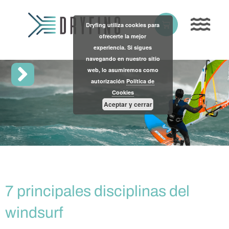
Skip
to
Basket
Dryfing utiliza cookies para
content
ofrecerte la mejor
experiencia. Si sigues
navegando en nuestro sitio
web, lo asumiremos como
autorización
Política de
Cookies
Aceptar y cerrar
7 principales disciplinas del
windsurf