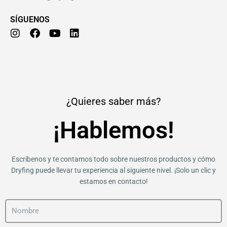
SÍGUENOS
I
F
Y
L
n
a
o
i
s
c
u
n
t
e
t
k
a
b
u
e
g
o
b
d
r
o
e
i
a
k
n
¿Quieres saber más?
m
¡Hablemos!
Escríbenos y te contamos todo sobre nuestros productos y cómo
Dryfing puede llevar tu experiencia al siguiente nivel. ¡Solo un clic y
estamos en contacto!