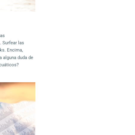
sas
 Surfear las
cks. Encima,
a alguna duda de
acuáticos?