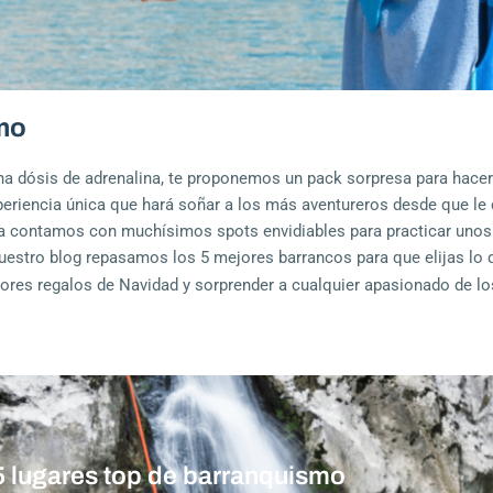
mo
ena dósis de adrenalina, te proponemos un pack sorpresa para hace
periencia única que hará soñar a los más aventureros desde que le 
aña contamos con muchísimos spots envidiables para practicar uno
uestro blog repasamos los 5 mejores barrancos para que elijas lo 
jores regalos de Navidad y sorprender a cualquier apasionado de l
5 lugares top de barranquismo