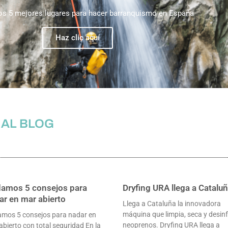
os 5 mejores lugares para hacer barranquismo en España
Haz clic aquí
 AL BLOG
damos 5 consejos para
Dryfing URA llega a Catalu
ar en mar abierto
Llega a Cataluña la innovadora
máquina que limpia, seca y desin
amos 5 consejos para nadar en
neoprenos. Dryfing URA llega a
abierto con total seguridad En la