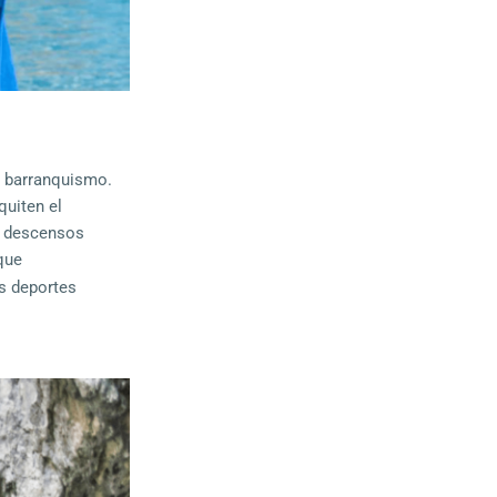
r barranquismo.
quiten el
s descensos
que
os deportes