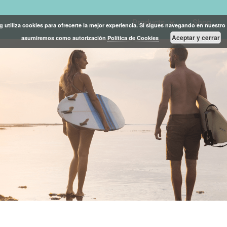
Products
Shop
g utiliza cookies para ofrecerte la mejor experiencia. Si sigues navegando en nuestro 
Aceptar y cerrar
asumiremos como autorización
Política de Cookies