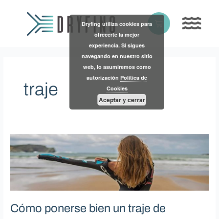
Skip
to
Basket
Dryfing utiliza cookies para
content
ofrecerte la mejor
experiencia. Si sigues
navegando en nuestro sitio
web, lo asumiremos como
autorización
Política de
traje
Cookies
Aceptar y cerrar
Cómo
ponerse
bien
un
traje
de
neopreno
Cómo ponerse bien un traje de