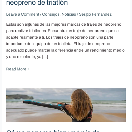
neopreno de triatlón
de
triatlón
Leave a Comment
/
Consejos
,
Noticias
/
Sergio Fernandez
Estas son algunas de las mejores marcas de trajes de neopreno
para realizar triatlones Encuentra un traje de neopreno que se
adapte realmente a ti. Los trajes de neopreno son una parte
importante del equipo de un triatleta. El traje de neopreno
adecuado puede marcar la diferencia entre un rendimiento medio
y uno excelente, ya […]
Read More »
Cómo
ponerse
bien
un
traje
de
neopreno