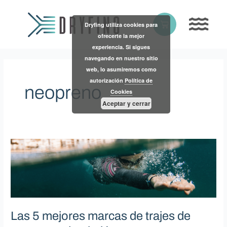
Skip
to
Basket
Dryfing utiliza cookies para
content
ofrecerte la mejor
experiencia. Si sigues
navegando en nuestro sitio
web, lo asumiremos como
autorización
Política de
neopreno
Cookies
Aceptar y cerrar
Las
5
mejores
marcas
de
trajes
de
Las 5 mejores marcas de trajes de
neopreno