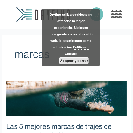
Skip
to
Basket
Dryfing utiliza cookies para
content
ofrecerte la mejor
experiencia. Si sigues
navegando en nuestro sitio
web, lo asumiremos como
autorización
Política de
marcas
Cookies
Aceptar y cerrar
Las
5
mejores
marcas
de
trajes
de
Las 5 mejores marcas de trajes de
neopreno