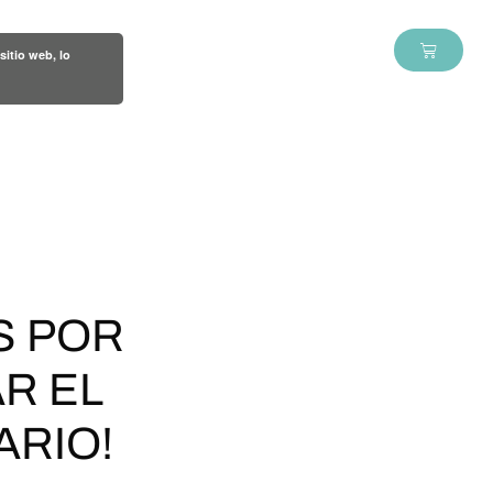
About us
Blog
Contact
Basket
sitio web, lo
S POR
R EL
RIO!