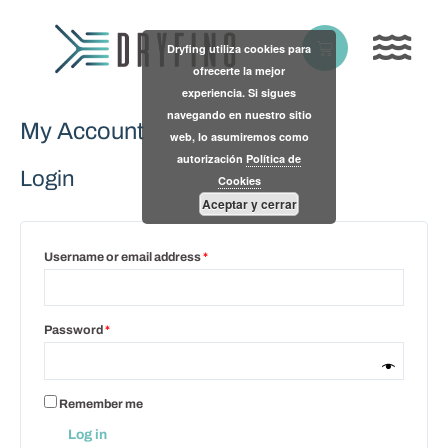
Skip
Required
Required
to
Basket
Dryfing utiliza cookies para
content
ofrecerte la mejor
experiencia. Si sigues
navegando en nuestro sitio
My Account
web, lo asumiremos como
autorización
Política de
Login
Cookies
Aceptar y cerrar
Username or email address
*
Password
*
Remember me
Log in