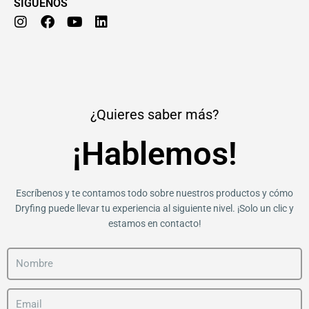
SÍGUENOS
I
F
Y
L
n
a
o
i
s
c
u
n
t
e
t
k
a
b
u
e
g
o
b
d
r
o
e
i
a
k
n
¿Quieres saber más?
m
¡Hablemos!
Escríbenos y te contamos todo sobre nuestros productos y cómo
Dryfing puede llevar tu experiencia al siguiente nivel. ¡Solo un clic y
estamos en contacto!