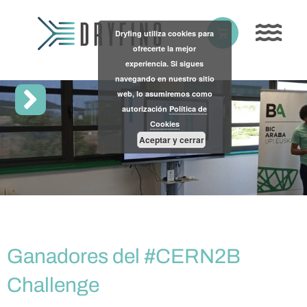
Skip
to
Basket
Dryfing utiliza cookies para
content
ofrecerte la mejor
experiencia. Si sigues
navegando en nuestro sitio
web, lo asumiremos como
autorización
Política de
Cookies
Aceptar y cerrar
Ganadores del #CERN2B
Challenge