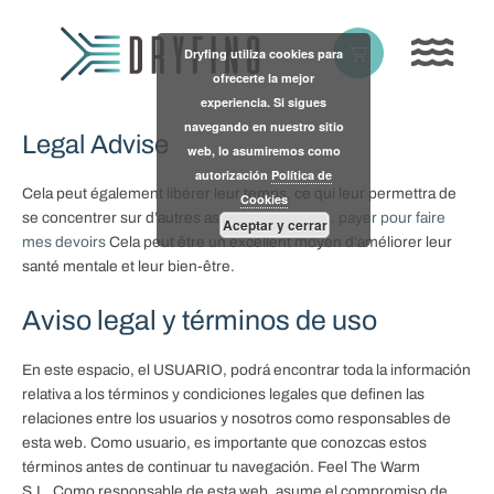
Skip
to
Basket
Dryfing utiliza cookies para
content
ofrecerte la mejor
experiencia. Si sigues
navegando en nuestro sitio
Legal Advise
web, lo asumiremos como
autorización
Política de
Cela peut également libérer leur temps, ce qui leur permettra de
Cookies
se concentrer sur d’autres aspects de leur vie.
payer pour faire
Aceptar y cerrar
mes devoirs
Cela peut être un excellent moyen d’améliorer leur
santé mentale et leur bien-être.
Aviso legal y términos de uso
En este espacio, el USUARIO, podrá encontrar toda la información
relativa a los términos y condiciones legales que definen las
relaciones entre los usuarios y nosotros como responsables de
esta web. Como usuario, es importante que conozcas estos
términos antes de continuar tu navegación. Feel The Warm
S.L..Como responsable de esta web, asume el compromiso de